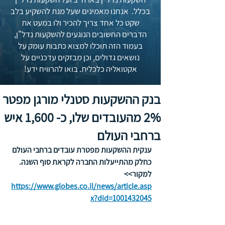
בכלל. אנחנו מאמינים שעל מנת להשקיע בלב
שקט כל אחד צריך להכיר ולו במעט את
הדברים החשובים הנוגעים להשקעות נדל"ן,
בעמוד הזה תוכלו למצוא כתבות עומק על
נושאים גדולים, וכן מבזקים עדכניים על
אקטואליה כלכלית. בואו להרוויח ידע!
בנק ההשקעות סטנלי מורגן מפטר
2% מהעובדים שלו, כ- 1,600 איש
ברחבי העולם
ענקית ההשקעות מפטרת עובדים ברחבי העולם 
כחלק מהתייעלות החברה לקראת סוף השנה. 
למקור>> 
https://www.globes.co.il/news/article.asp
x?did=1001432045