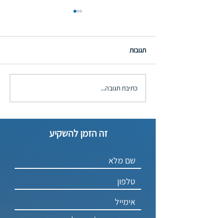
תגובות
כתיבת תגובה...
דונלד טראמפ נבחר לנשיא
ה-47 של ארה"ב
זה הזמן להשקיע