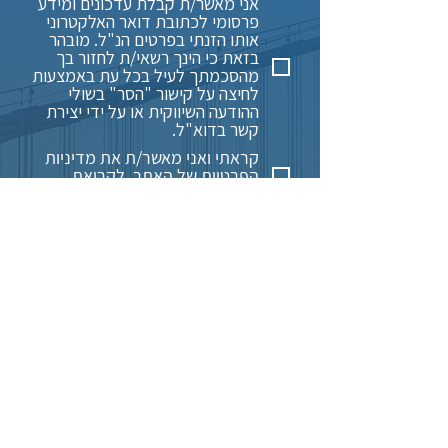
אני מאשר/ת קבלת עדכונים ומידע
פרסומי לכתובת דואר האלקטרוני
אותו הזנתי בפרטים הנ"ל. מובהר
בזאת כי הינך רשאי/ת לחזור בך
מהסכמתך לעיל בכל עת באמצעות
לחיצה על קישור "הסר" בשולי
ההודעה השיווקית או על ידי יצירת
קשר בדוא"ל.
קראתי ואני מאשר/ת את מדיניות
הפרטיות של האתר.
לקריאת
מדיניות הפרטיות
Info@keynvestments.com
שליחה
הפרסום לעיל, וכן כל האמור באתר, מהווה הצגה כללית בלבד
ואין באמור משום הצעה או הזמנה להשקעה כלשהי. משקיעים
שיבחרו לפנות לחברה על מנת להשקיע בפרויקט יבחרו
במסגרת משא ומתן פרטני ("הליך המשא ומתן"). ההשקעה
תתאפשר למספר מצומצם של משקיעים על בסיס פטור לפי
חוק ניירות ערך, התשכ"ח- 1968 ("חוק ניירות ערך") וחוק
השקעות משותפות בנאמנות, תשנ"ד- 1994 ("חוק השקעות
משותפות בנאמנות"), הקובע כי הצעה או מכירה למספר
משקיעים שאינו עולה על 35, אינה מחייבת פרסום תשקיף.