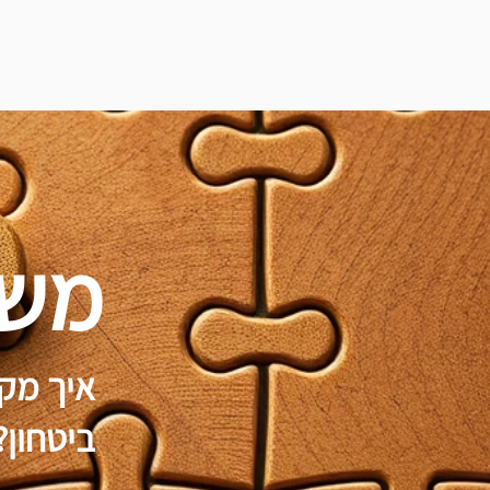
משב
איך מקב
ביטחון?