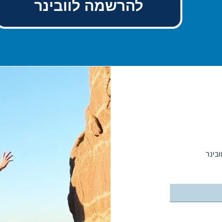
להרשמה לוובינר
בינר