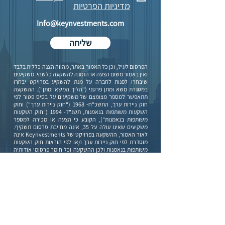
מדיניות הפרטיות
Info@keynvestments.com
שליחה
הפרסום לעיל, וכן כל האמור באתר, מהווה הצגה כללית בלבד
ואין באמור משום הצעה או הזמנה להשקעה כלשהי. משקיעים
שיבחרו לפנות לחברה על מנת להשקיע בפרויקט יבחרו
במסגרת משא ומתן פרטני ("הליך המשא ומתן"). ההשקעה
תתאפשר למספר מצומצם של משקיעים על בסיס פטור לפי
חוק ניירות ערך, התשכ"ח- 1968 ("חוק ניירות ערך") וחוק
השקעות משותפות בנאמנות, תשנ"ד- 1994 ("חוק השקעות
משותפות בנאמנות"), הקובע כי הצעה או מכירה למספר
משקיעים שאינו עולה על 35, אינה מחייבת פרסום תשקיף.
לאור האמור, ההשקעה בפרויקט של Keynvestments אינה
מוסדרת לפי חוק ניירות ערך ו/או לפי הוראות חוק השקעות
משותפות בנאמנות ולכן ההשקעה וכל חומר פרסומי אודותיה
לא אושרו על ידי רשות ניירות ערך בישראל. פרטי ההשקעה
המלאים ותנאיה יחשפו אך ורק במסגרת הליך המשא ומתן, בו
יחשפו מספר מצומצם של משקיעים פוטנציאליים בהתאם
להוראות חוק ניירות ערך לכלל המידע ביחס להשקעה ותנאיה
ורק המשקיעים שיבחרו על ידי Keynvestments בהליך
המשא ומתן יוכלו לקחת חלק בהשקעה. Keynvestments וכן
הפועלים והיועצים מטעמה אינם מורשים לפי חוק הסדרת
העיסוק ביעוץ השקעות, בשיווק השקעות ובניהול תיקי
השקעות, תשנ"ה-1995, וכל מידע פרסומי שנמסר או שיימסר
וכן כל מידע לגבי אפשרות השקעה אינו מהווה יעוץ השקעות או